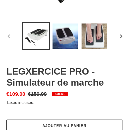
DIAPOSITIVE
DIAP
PRÉCÉDENTE
SUIV
LEGXERCICE PRO -
Simulateur de marche
Prix
€109.00
Prix
€159.99
SOLDE
réduit
normal
Taxes incluses.
AJOUTER AU PANIER