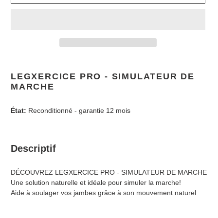
Ajout
d'un
LEGXERCICE PRO - SIMULATEUR DE
produit
MARCHE
à
votre
État:
Reconditionné - garantie 12 mois
panier
Descriptif
DÉCOUVREZ LEGXERCICE PRO - SIMULATEUR DE MARCHE
Une solution naturelle et idéale pour simuler la marche!
Aide à soulager vos jambes grâce à son mouvement naturel