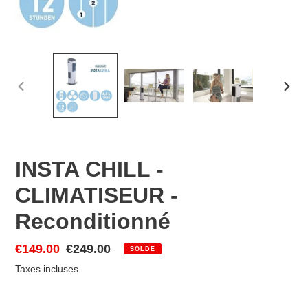
DIAPOSITIVE
DIAP
PRÉCÉDENTE
SUIV
INSTA CHILL -
CLIMATISEUR -
Reconditionné
Prix
€149.00
Prix
€249.00
SOLDE
réduit
normal
Taxes incluses.