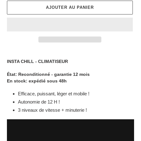
AJOUTER AU PANIER
Ajout
d'un
INSTA CHILL - CLIMATISEUR
produit
à
État:
Reconditionné - garantie 12 mois
votre
En stock: expédié sous 48h
panier
Efficace, puissant, léger et mobile !
Autonomie de 12 H !
3 niveaux de vitesse + minuterie !