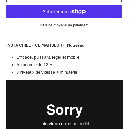
Plus de moyens de paiement
Ajout
d'un
INSTA CHILL - CLIMATISEUR - Nouveau
produit
à
Efficace, puissant, léger et mobile !
votre
Autonomie de 12 H !
panier
3 niveaux de vitesse + minuterie !