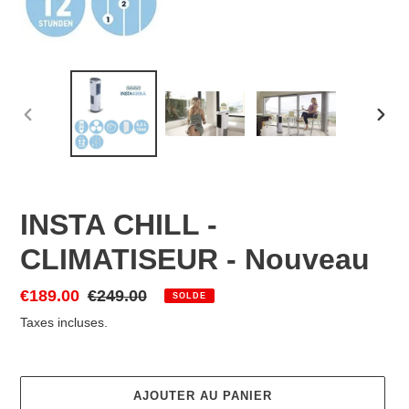
DIAPOSITIVE
DIAP
PRÉCÉDENTE
SUIV
INSTA CHILL -
CLIMATISEUR - Nouveau
Prix
€189.00
Prix
€249.00
SOLDE
réduit
normal
Taxes incluses.
AJOUTER AU PANIER