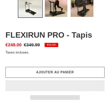
FLEXIRUN PRO - Tapis
Prix
€249.00
Prix
€349.99
SOLDE
réduit
normal
Taxes incluses.
AJOUTER AU PANIER
Ajout